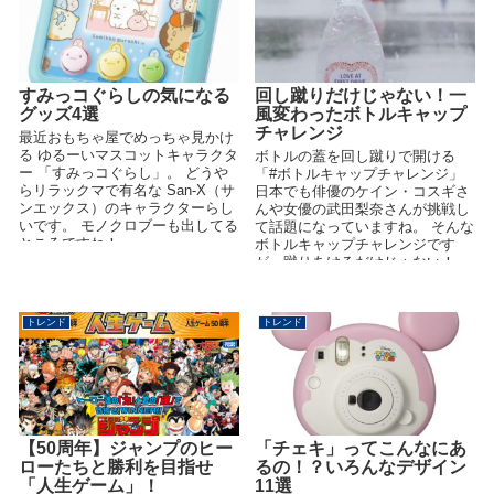
すみっコぐらしの気になる
回し蹴りだけじゃない！一
グッズ4選
風変わったボトルキャップ
チャレンジ
最近おもちゃ屋でめっちゃ見かけ
る ゆるーいマスコットキャラクタ
ボトルの蓋を回し蹴りで開ける
ー 「すみっコぐらし」。 どうや
「#ボトルキャップチャレンジ」
らリラックマで有名な San-X（サ
日本でも俳優のケイン・コスギさ
ンエックス）のキャラクターらし
んや女優の武田梨奈さんが挑戦し
いです。 モノクロブーも出してる
て話題になっていますね。 そんな
ところですね！ ...
ボトルキャップチャレンジです
が、蹴りあけるだけじゃない！ 一
風変わった...
トレンド
トレンド
【50周年】ジャンプのヒー
「チェキ」ってこんなにあ
ローたちと勝利を目指せ
るの！？いろんなデザイン
「人生ゲーム」！
11選