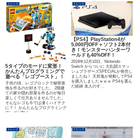
トレンド
トレンド
【PS4】PlayStation4が
5,000円OFF＋ソフト2本付
き！モンスターハンターワ
ールドも40%OFF！
2018年12月10日、Nintendo
5タイプのモードに変形！
Switch からついに 大乱闘スマッ
かんたんプログラミングで
シュブラザーズSPECIALが発売し
ましたね！ 天邪鬼が発動してPS4
遊べる「レゴブースト」！
を購入しましたｗｗｗ PS4を選ん
子供の頃、レゴブロックで秘密基
だ経緯 友人のす...
地を作るのが好きでした。 2階建
ての家や隠れ部屋を作るのが毎日
楽しくて仕方ありませんでした。
そんなレゴも今では凄くハイテク
に？！ かんたんなプログラミング
でレゴが動く ...
トレンド
トレンド