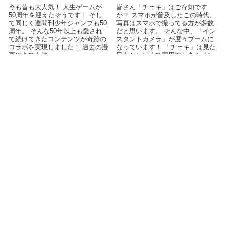
今も昔も大人気！ 人生ゲームが
皆さん「チェキ」はご存知です
50周年を迎えたそうです！ そし
か？ スマホが普及したこの時代、
て同じく週間刊少年ジャンプも50
写真はスマホで撮ってる方が多数
周年。 そんな50年以上も愛され
だと思います。 そんな中、「イン
て続けてきたコンテンツが奇跡の
スタントカメラ」が度々ブームに
コラボを実現しました！ 過去の漫
なっています！ 「チェキ」は見た
画や今でも連...
目もかわいくて実用性もあるイン
スタント...