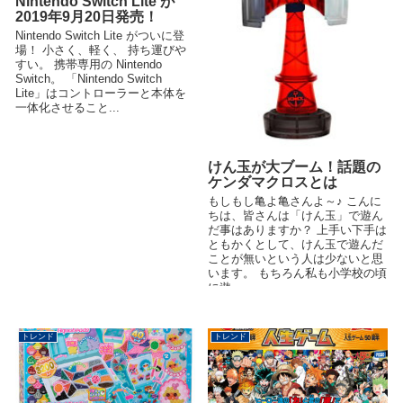
Nintendo Switch Lite が
2019年9月20日発売！
Nintendo Switch Lite がついに登
場！ 小さく、軽く、 持ち運びや
すい。 携帯専用の Nintendo
Switch。 「Nintendo Switch
Lite」はコントローラーと本体を
一体化させること...
けん玉が大ブーム！話題の
ケンダマクロスとは
もしもし亀よ亀さんよ～♪ こんに
ちは、皆さんは「けん玉」で遊ん
だ事はありますか？ 上手い下手は
ともかくとして、けん玉で遊んだ
ことが無いという人は少ないと思
います。 もちろん私も小学校の頃
に遊...
トレンド
トレンド