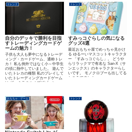
トレンド
トレンド
自分のデッキで勝利を目指
すみっコぐらしの気になる
すトレーディングカードゲ
グッズ4選
ームの魅力！
最近おもちゃ屋でめっちゃ見かけ
る ゆるーいマスコットキャラクタ
子供も大人も夢中になるトレーデ
ー 「すみっコぐらし」。 どうや
ィング・カードゲーム、通称トレ
らリラックマで有名な San-X（サ
カ！ 私も例外ではなく小～中学生
ンエックス）のキャラクターらし
の頃に熱中していました。 遊んで
いです。 モノクロブーも出してる
いたトレカの種類 私のプレイして
ところですね！ ...
いたトレーディングカードゲーム
は ザ・ミラクルオブザゾーン
（MO...
おもちゃ・ゲーム
トレンド